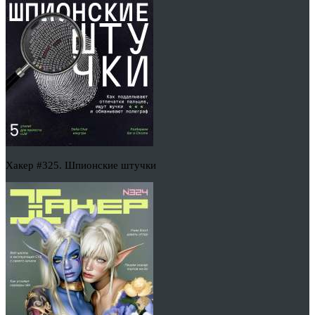
Хакер #325. Шпионские штучки