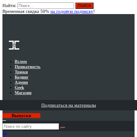
Найти:
Вход
Временная скидка 50%
на годовую подписку
!
Взлом
Приватность
Трюки
Кодинг
Админ
Geek
Магазин
Подписаться на материалы
Выпуски
Годовая
подписка
на