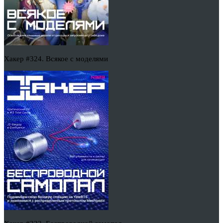
Хакер #324. Всякое с моделями