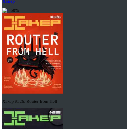
Хакер
-50%
Хакер #326. Router from Hell