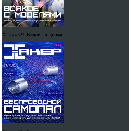
Хакер #324. Всякое с моделями