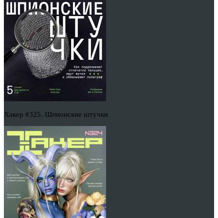
Хакер #325. Шпионские штучки