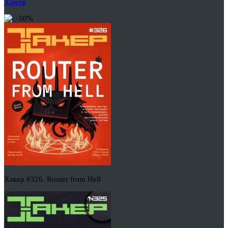
Хакер
-50%
Хакер #326. Router from Hell