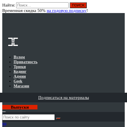
Найти:
Вход
Временная скидка 50%
на годовую подписку
!
Взлом
Приватность
Трюки
Кодинг
Админ
Geek
Магазин
Подписаться на материалы
Выпуски
Годовая
подписка
на