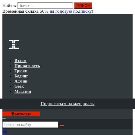
Найти:
Вход
Временная скидка 50%
на годовую подписку
!
Взлом
Приватность
Трюки
Кодинг
Админ
Geek
Магазин
Подписаться на материалы
Выпуски
Годовая
подписка
на