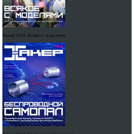
Хакер #324. Всякое с моделями