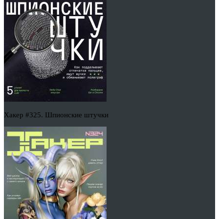
Хакер #325. Шпионские штучки