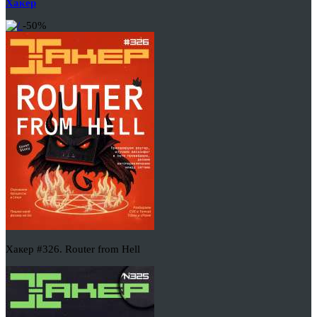
Хакер
-50%
Хакер #326. Router from Hell