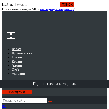
Найти:
Вход
Временная скидка 50%
на годовую подписку
!
Взлом
Приватность
Трюки
Кодинг
Админ
Geek
Магазин
Подписаться на материалы
Выпуски
Годовая
подписка
на