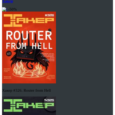
Хакер
-50%
Хакер #326. Router from Hell