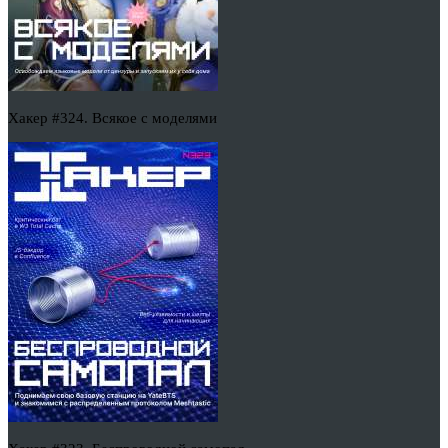
Хакер #324. Всякое с моделями