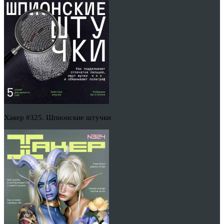
Хакер #325. Шпионские штучки