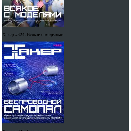
Хакер #324. Всякое с моделями