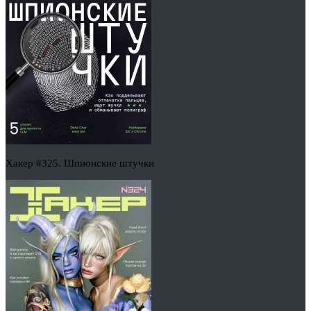
Хакер #325. Шпионские штучки