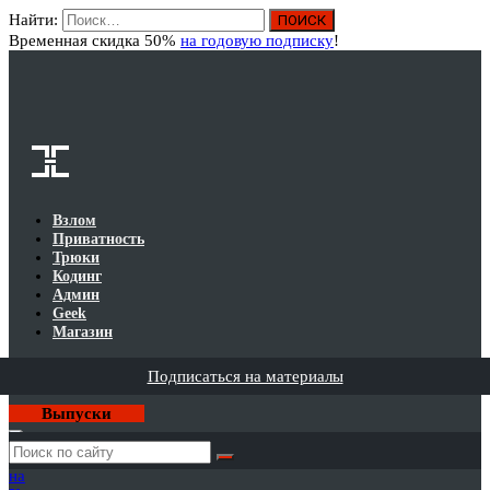
Найти:
Вход
Временная скидка 50%
на годовую подписку
!
Взлом
Приватность
Трюки
Кодинг
Админ
Geek
Магазин
Подписаться на материалы
Выпуски
Годовая
подписка
на