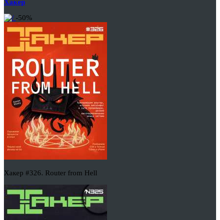
Хакер
-50%
Хакер #326. Router from Hell