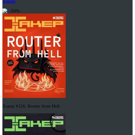
Хакер
-50%
Хакер #326. Router from Hell