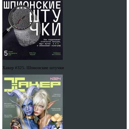
Хакер #325. Шпионские штучки