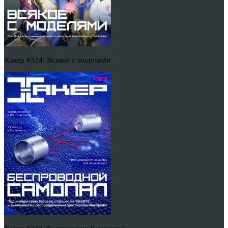
Хакер #324. Всякое с моделями