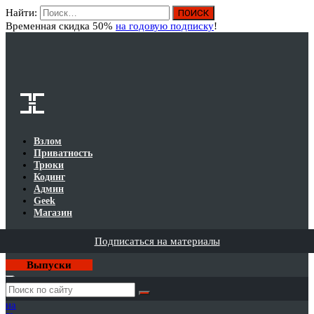
Найти:
Вход
Временная скидка 50%
на годовую подписку
!
Взлом
Приватность
Трюки
Кодинг
Админ
Geek
Магазин
Подписаться на материалы
Выпуски
Годовая
подписка
на