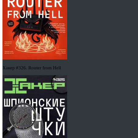
Хакер #326. Router from Hell