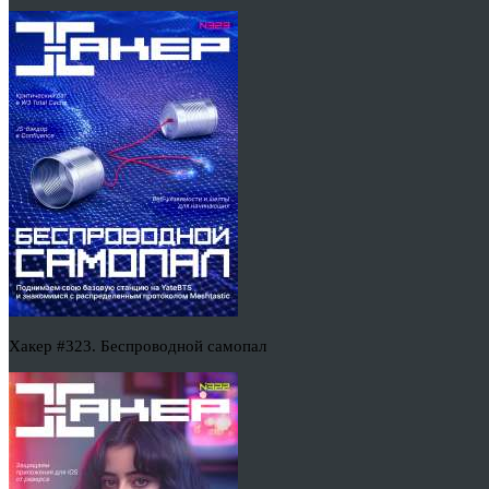
Хакер #323. Беспроводной самопал