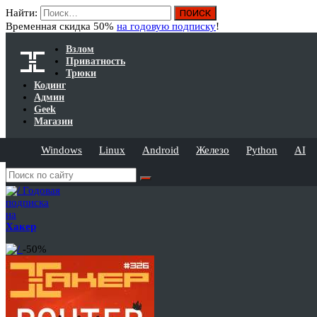
Найти:
Временная скидка 50%
на годовую подписку
!
Взлом
Приватность
Трюки
Кодинг
Админ
Geek
Магазин
Windows
Linux
Android
Железо
Python
AI
Годовая
подписка
на
Хакер
-50%