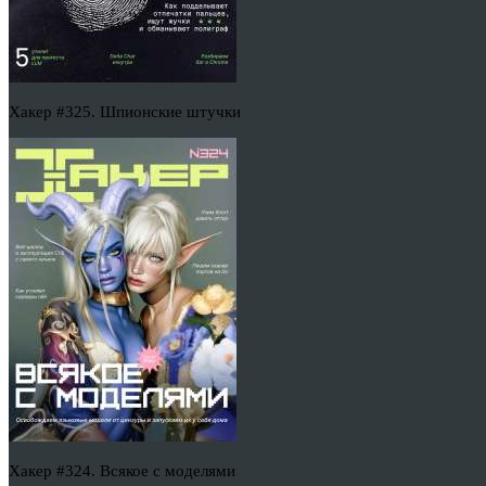
Хакер #325. Шпионские штучки
Хакер #324. Всякое с моделями