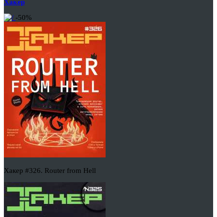
Хакер
-50%
Хакер #326. Router from Hell