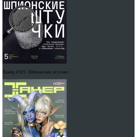
Хакер #325. Шпионские штучки