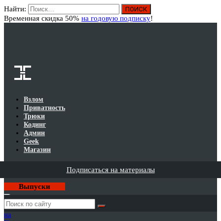
Найти:
Вход
Временная скидка 50%
на годовую подписку
!
Взлом
Приватность
Трюки
Кодинг
Админ
Geek
Магазин
Подписаться на материалы
Выпуски
Годовая
подписка
на