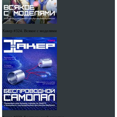
Хакер #324. Всякое с моделями