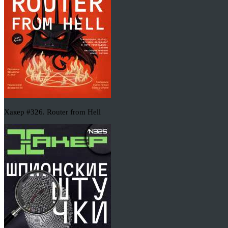
Хакер #326. Router from Hell