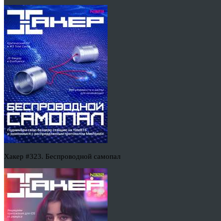
Хакер #323. Беспроводной самопал