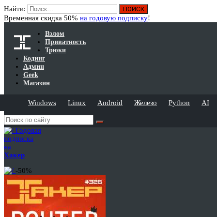
Найти:
Временная скидка 50%
на годовую подписку
!
Взлом
Приватность
Трюки
Кодинг
Админ
Geek
Магазин
Windows
Linux
Android
Железо
Python
AI
Годовая
подписка
на
Хакер
-50%