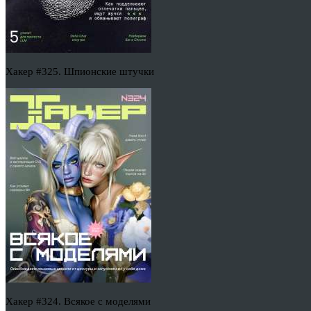
Хакер #325. Шпионские штучки
Хакер #324. Всякое с моделями