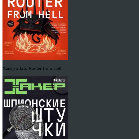
Хакер #326. Router from Hell