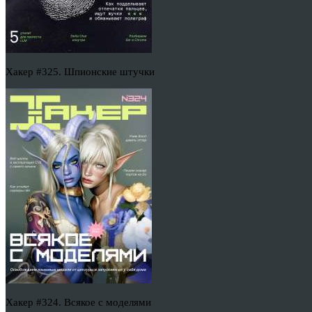
Хакер #325. Шпионские штучки
Хакер #324. Всякое с моделями