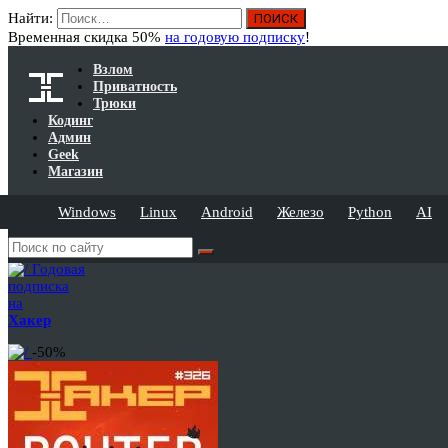
Найти:
Временная скидка 50%
на годовую подписку
!
Взлом
Приватность
Трюки
Кодинг
Админ
Geek
Магазин
Windows
Linux
Android
Железо
Python
AI
Годовая
подписка
на
Хакер
-50%