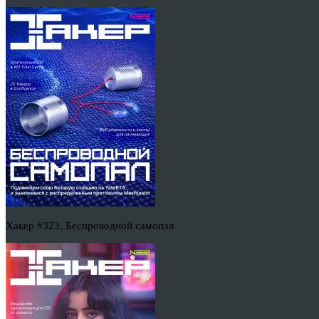
Хакер #323. Беспроводной самопал