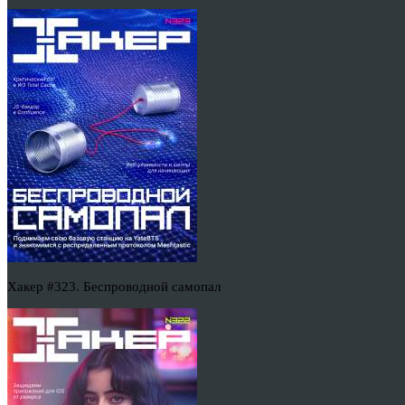
Хакер #323. Беспроводной самопал