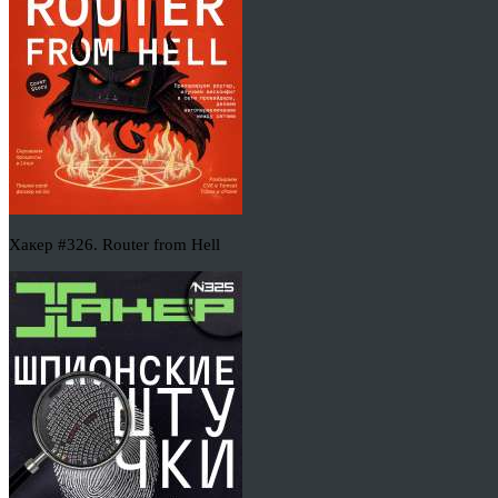
Хакер #326. Router from Hell