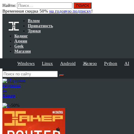
Найти:
Временная скидка 50%
на годовую подписку
!
Взлом
Приватность
Трюки
Кодинг
Админ
Geek
Магазин
Windows
Linux
Android
Железо
Python
AI
Годовая
подписка
на
Хакер
-50%