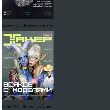
Хакер #325. Шпионские штучки
Хакер #324. Всякое с моделями