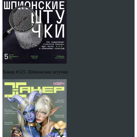
Хакер #325. Шпионские штучки