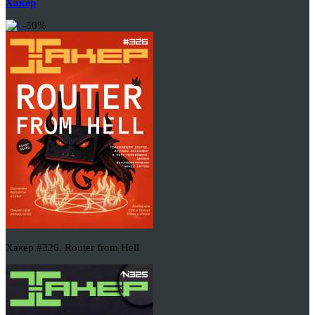
Хакер
-50%
Хакер #326. Router from Hell