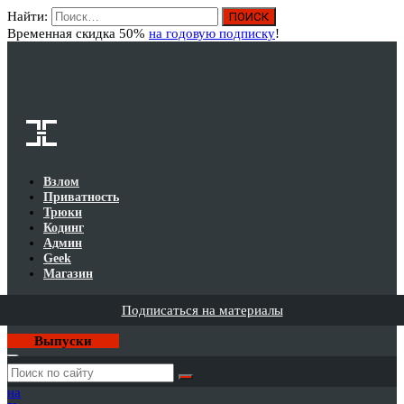
Найти:
Вход
Временная скидка 50%
на годовую подписку
!
Взлом
Приватность
Трюки
Кодинг
Админ
Geek
Магазин
Подписаться на материалы
Выпуски
Годовая
подписка
на