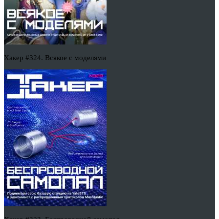
Хакер #324. Всякое с моделями