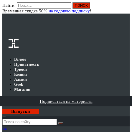
Найти:
Вход
Временная скидка 50%
на годовую подписку
!
Взлом
Приватность
Трюки
Кодинг
Админ
Geek
Магазин
Подписаться на материалы
Выпуски
Годовая
подписка
на