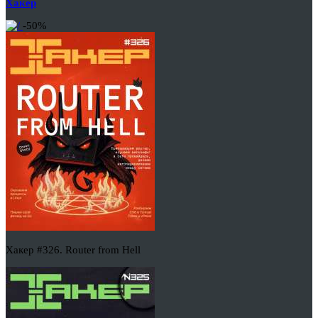
Хакер
-50%
Хакер #326. Router from Hell