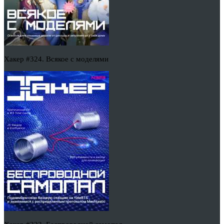
Хакер #324. Всякое с моделями