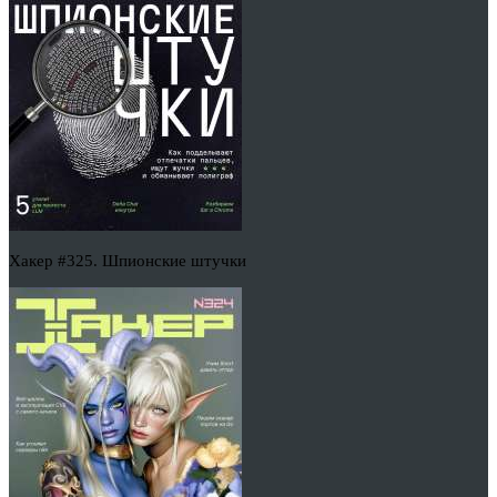
Хакер #325. Шпионские штучки