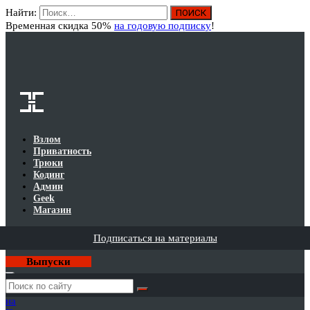
Найти:
Вход
Временная скидка 50%
на годовую подписку
!
Взлом
Приватность
Трюки
Кодинг
Админ
Geek
Магазин
Подписаться на материалы
Выпуски
Годовая
подписка
на