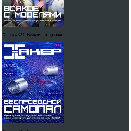
Хакер #324. Всякое с моделями