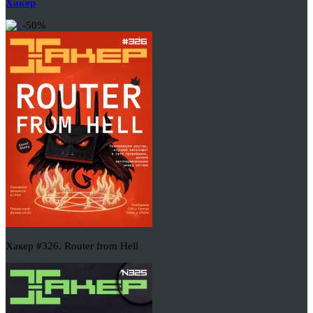
Хакер
-50%
Хакер #326. Router from Hell