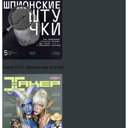
Хакер #325. Шпионские штучки