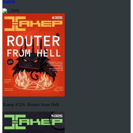
Хакер
-50%
Хакер #326. Router from Hell