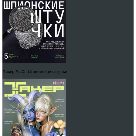
Хакер #325. Шпионские штучки