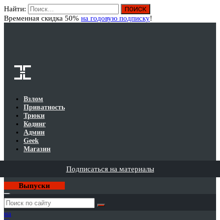
Найти:
Вход
Временная скидка 50%
на годовую подписку
!
Взлом
Приватность
Трюки
Кодинг
Админ
Geek
Магазин
Подписаться на материалы
Выпуски
Годовая
подписка
на