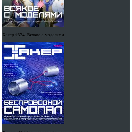
Хакер #324. Всякое с моделями