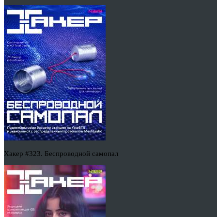
Хакер #323. Беспроводной самопал