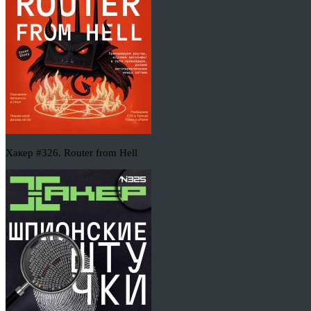
Хакер #326. Router from Hell