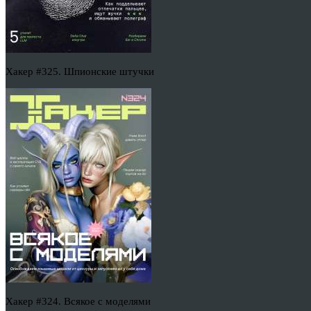
Хакер #325. Шпионские штучки
Хакер #324. Всякое с моделями