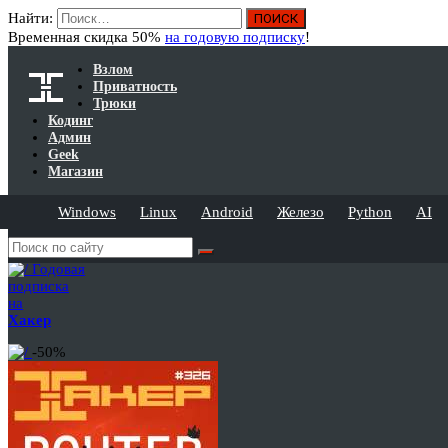
Найти:
Временная скидка 50%
на годовую подписку
!
Взлом
Приватность
Трюки
Кодинг
Админ
Geek
Магазин
Windows
Linux
Android
Железо
Python
AI
Годовая
подписка
на
Хакер
-50%