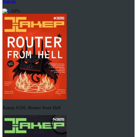
Хакер
-50%
Хакер #326. Router from Hell