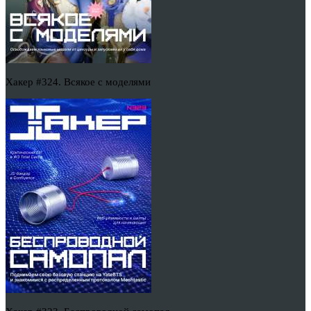
Хакер #324. Всякое с моделями