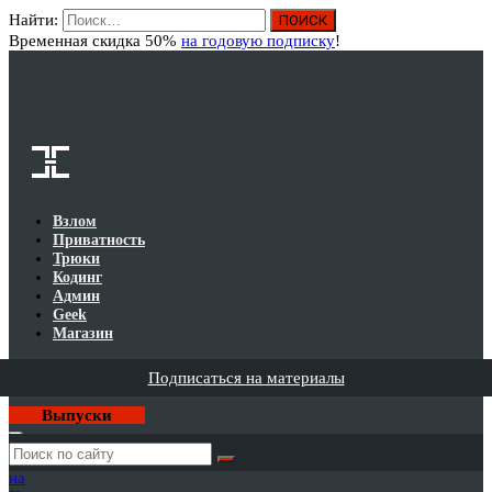
Найти:
Вход
Временная скидка 50%
на годовую подписку
!
Взлом
Приватность
Трюки
Кодинг
Админ
Geek
Магазин
Подписаться на материалы
Выпуски
Годовая
подписка
на