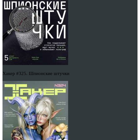
Хакер #325. Шпионские штучки