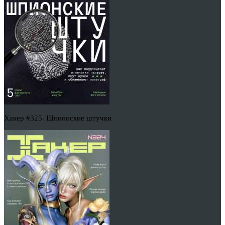
Хакер #325. Шпионские штучки