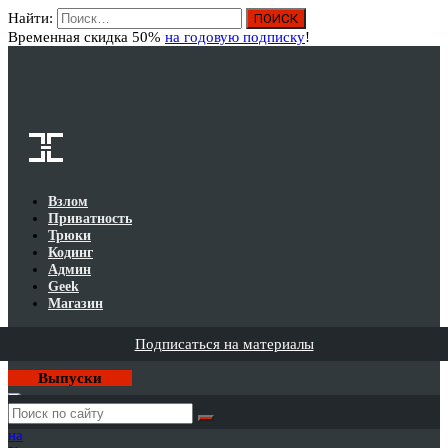
Найти:
Вход
Временная скидка 50%
на годовую подписку
!
Взлом
Приватность
Трюки
Кодинг
Админ
Geek
Магазин
Подписаться на материалы
Выпуски
Годовая
подписка
на