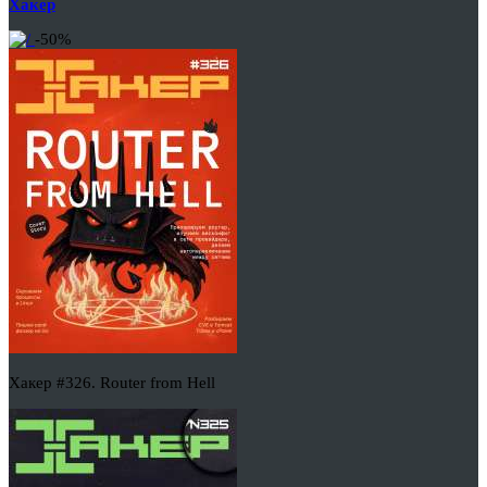
Хакер
-50%
Хакер #326. Router from Hell