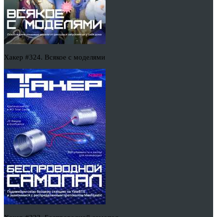
Хакер #324. Всякое с моделями