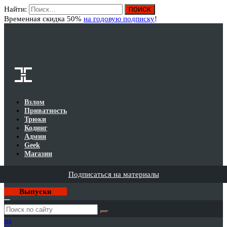
Найти:
Вход
Временная скидка 50%
на годовую подписку
!
Взлом
Приватность
Трюки
Кодинг
Админ
Geek
Магазин
Подписаться на материалы
Выпуски
Годовая
подписка
на