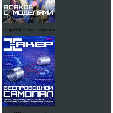
Хакер #324. Всякое с моделями