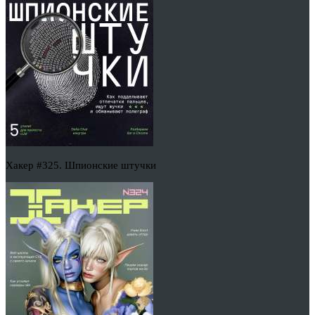
Хакер #325. Шпионские штучки