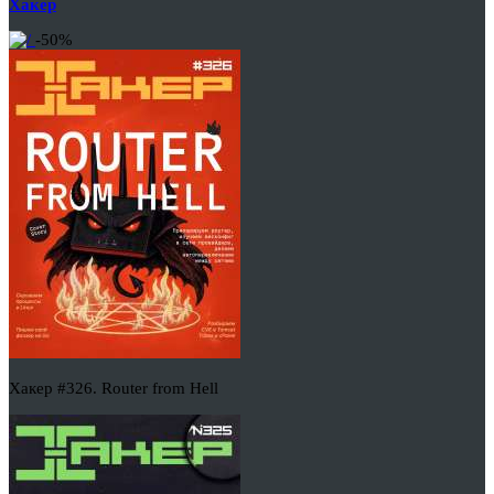
Хакер
-50%
Хакер #326. Router from Hell