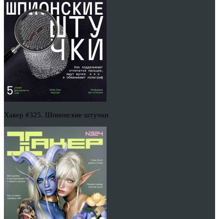
Хакер #325. Шпионские штучки