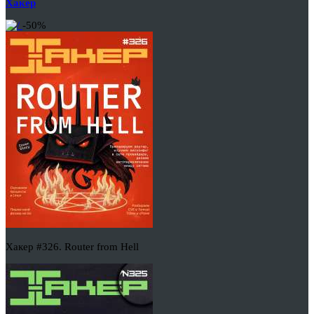
Хакер
-50%
Хакер #326. Router from Hell