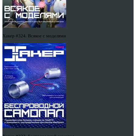
Хакер #324. Всякое с моделями