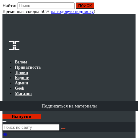
Найти:
Вход
Временная скидка 50%
на годовую подписку
!
Взлом
Приватность
Трюки
Кодинг
Админ
Geek
Магазин
Подписаться на материалы
Выпуски
Годовая
подписка
на