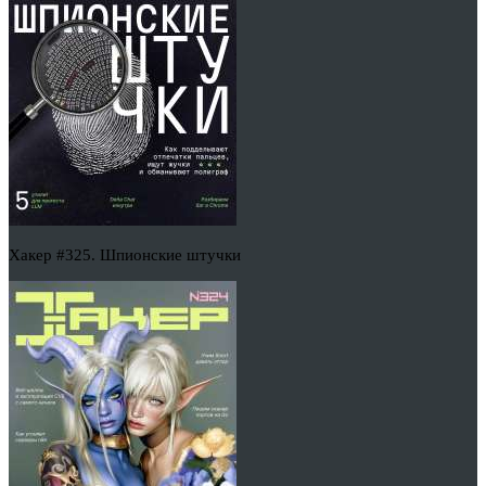
Хакер #325. Шпионские штучки