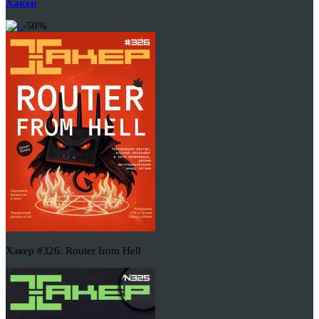
Хакер
-50%
Хакер #326. Router from Hell