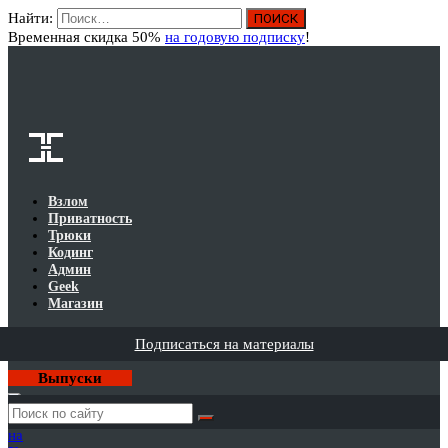
Найти:
Вход
Временная скидка 50%
на годовую подписку
!
Взлом
Приватность
Трюки
Кодинг
Админ
Geek
Магазин
Подписаться на материалы
Выпуски
Годовая
подписка
на