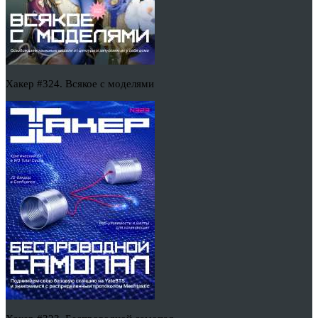
Хакер #324. Всякое с моделями