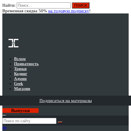
Найти:
Вход
Временная скидка 50%
на годовую подписку
!
Взлом
Приватность
Трюки
Кодинг
Админ
Geek
Магазин
Подписаться на материалы
Выпуски
Годовая
подписка
на