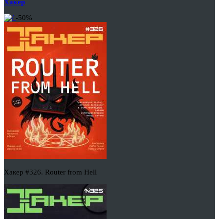
Хакер
-50%
Хакер #326. Router from Hell