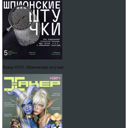
Хакер #325. Шпионские штучки