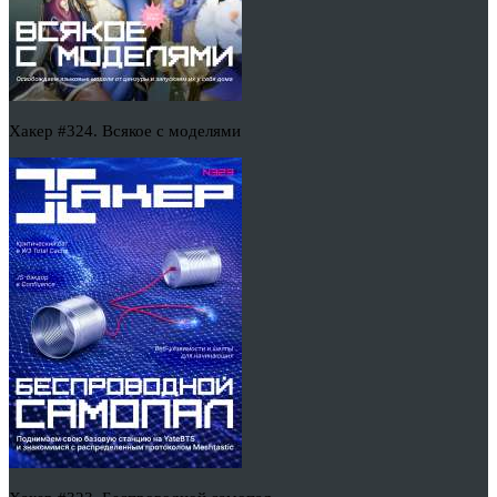
Хакер #324. Всякое с моделями