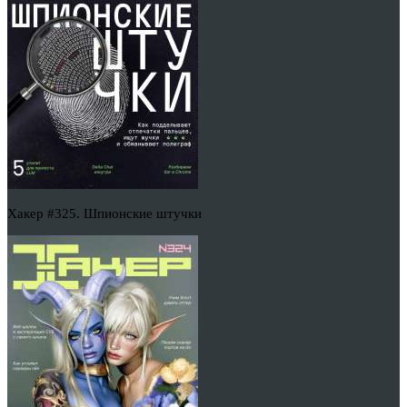
Хакер #325. Шпионские штучки