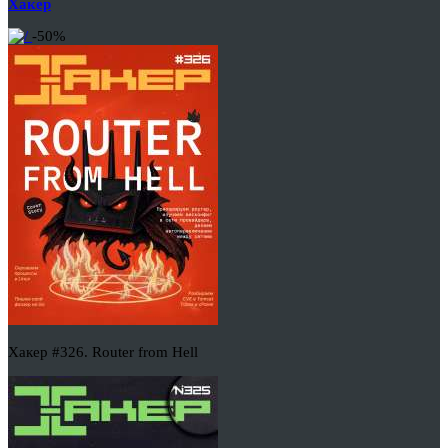
Хакер
-50%
Хакер #326. Router from Hell