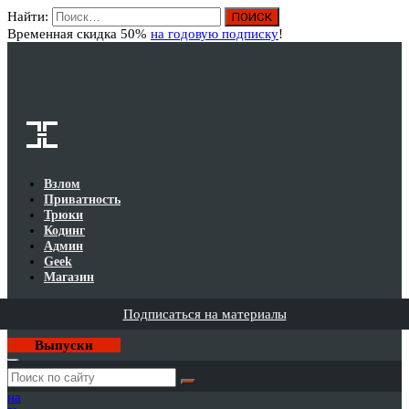
Найти:
Вход
Временная скидка 50%
на годовую подписку
!
Взлом
Приватность
Трюки
Кодинг
Админ
Geek
Магазин
Подписаться на материалы
Выпуски
Годовая
подписка
на