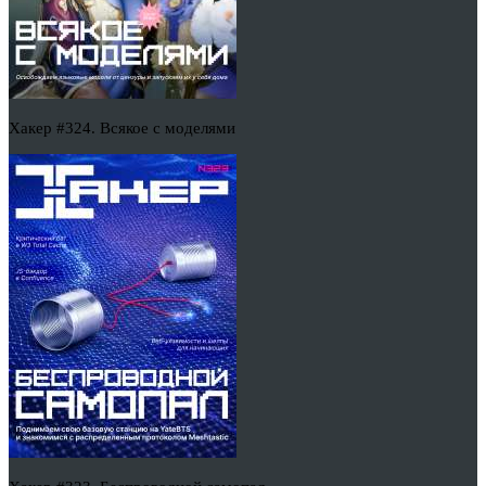
Хакер #324. Всякое с моделями