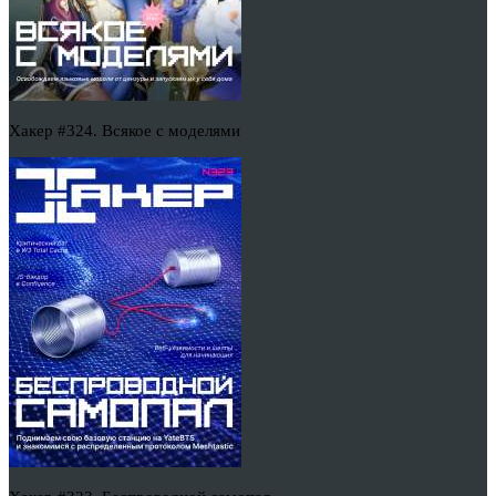
Хакер #324. Всякое с моделями