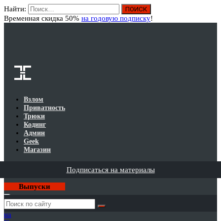
Найти:
Вход
Временная скидка 50%
на годовую подписку
!
Взлом
Приватность
Трюки
Кодинг
Админ
Geek
Магазин
Подписаться на материалы
Выпуски
Годовая
подписка
на