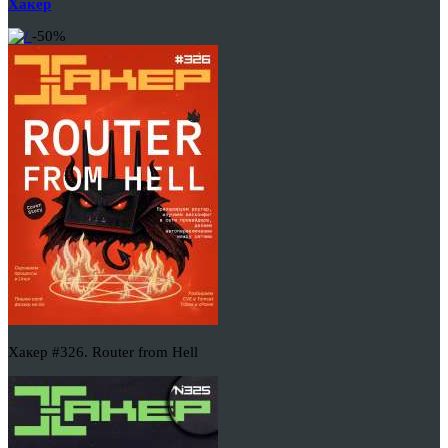
Хакер
-50%
Хакер #326. Router from Hell