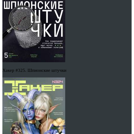
Хакер #325. Шпионские штучки