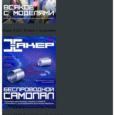
Хакер #324. Всякое с моделями