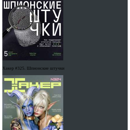
Хакер #325. Шпионские штучки