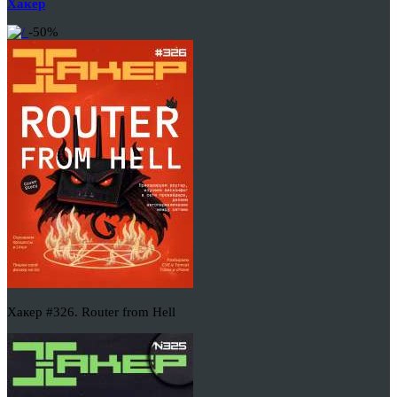
Хакер
-50%
Хакер #326. Router from Hell