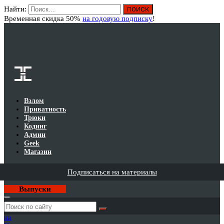
Найти:
Вход
Временная скидка 50%
на годовую подписку
!
Взлом
Приватность
Трюки
Кодинг
Админ
Geek
Магазин
Подписаться на материалы
Выпуски
Годовая
подписка
на