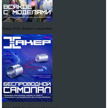
Хакер #324. Всякое с моделями