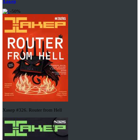
Хакер
-50%
Хакер #326. Router from Hell