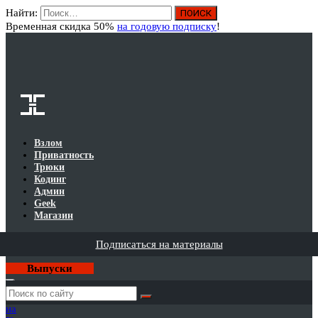
Найти:
Вход
Временная скидка 50%
на годовую подписку
!
Взлом
Приватность
Трюки
Кодинг
Админ
Geek
Магазин
Подписаться на материалы
Выпуски
Годовая
подписка
на