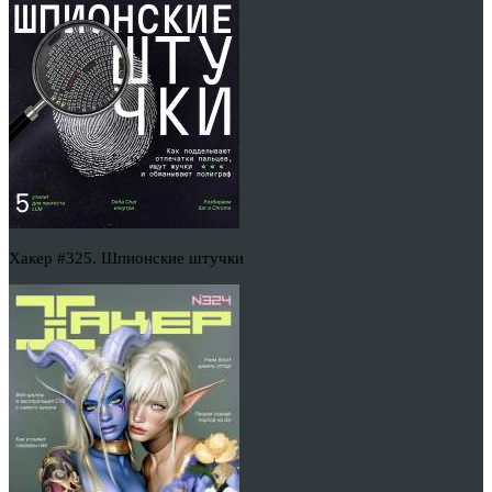
Хакер #325. Шпионские штучки