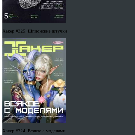
Хакер #325. Шпионские штучки
Хакер #324. Всякое с моделями