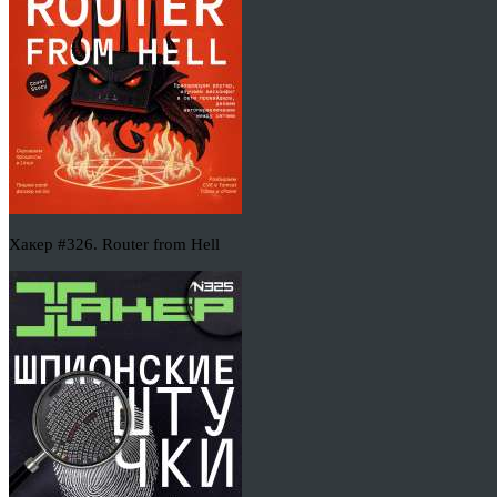
Хакер #326. Router from Hell