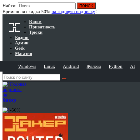
Найти:
Временная скидка 50%
на годовую подписку
!
Взлом
Приватность
Трюки
Кодинг
Админ
Geek
Магазин
Windows
Linux
Android
Железо
Python
AI
Годовая
подписка
на
Хакер
-50%