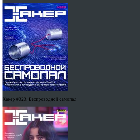
Хакер #323. Беспроводной самопал