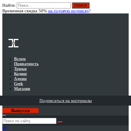
Найти:
Вход
Временная скидка 50%
на годовую подписку
!
Взлом
Приватность
Трюки
Кодинг
Админ
Geek
Магазин
Подписаться на материалы
Выпуски
Годовая
подписка
на