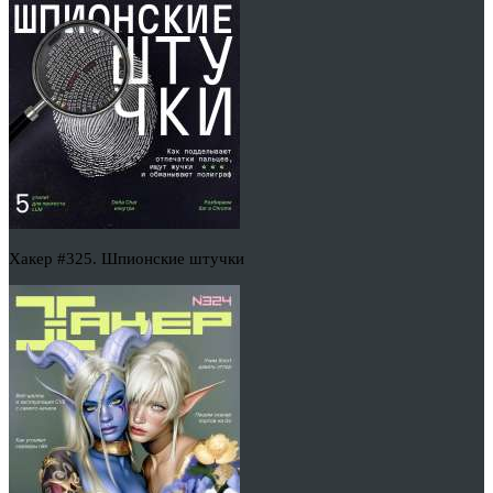
Хакер #325. Шпионские штучки