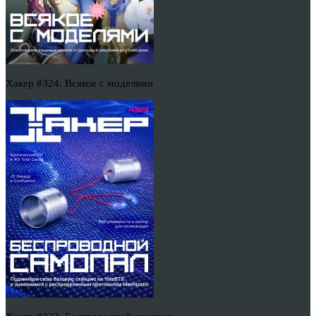
Хакер #324. Всякое с моделями