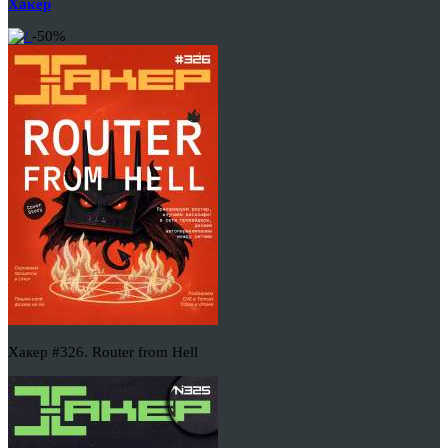
Хакер
-50%
Хакер #326. Router from Hell