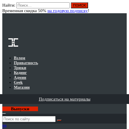
Найти:
Вход
Временная скидка 50%
на годовую подписку
!
Взлом
Приватность
Трюки
Кодинг
Админ
Geek
Магазин
Подписаться на материалы
Выпуски
Годовая
подписка
на