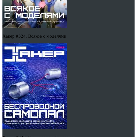
Хакер #324. Всякое с моделями