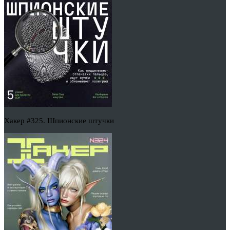
Хакер #325. Шпионские штучки