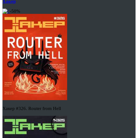
Хакер
-50%
Хакер #326. Router from Hell