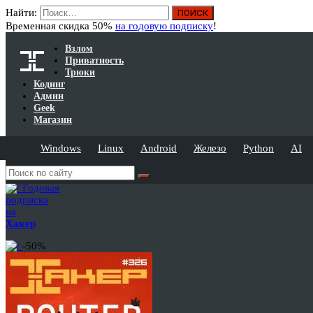
Найти:
Временная скидка 50%
на годовую подписку
!
Взлом
Приватность
Трюки
Кодинг
Админ
Geek
Магазин
Windows
Linux
Android
Железо
Python
AI
Годовая
подписка
на
Хакер
-50%