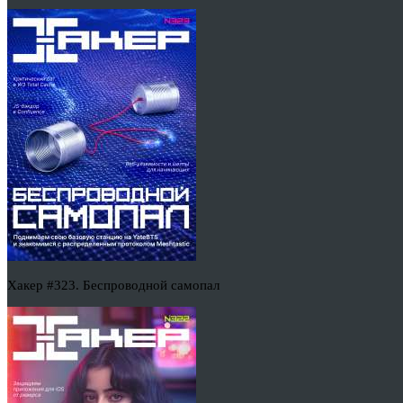
Хакер #323. Беспроводной самопал