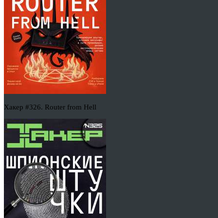
Хакер #326. Router from Hell