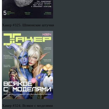
Хакер #325. Шпионские штучки
Хакер #324. Всякое с моделями