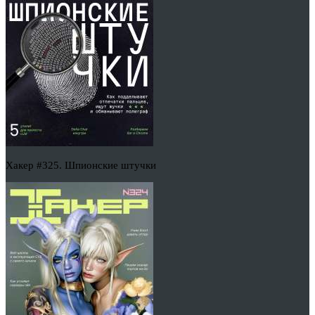
Хакер #325. Шпионские штучки