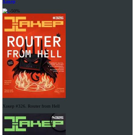
Хакер
-50%
Хакер #326. Router from Hell