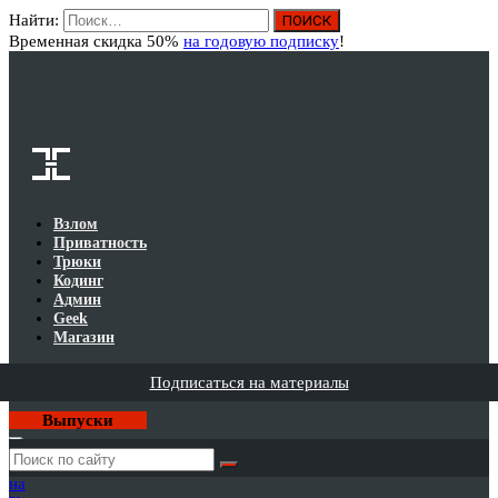
Найти:
Вход
Временная скидка 50%
на годовую подписку
!
Взлом
Приватность
Трюки
Кодинг
Админ
Geek
Магазин
Подписаться на материалы
Выпуски
Годовая
подписка
на