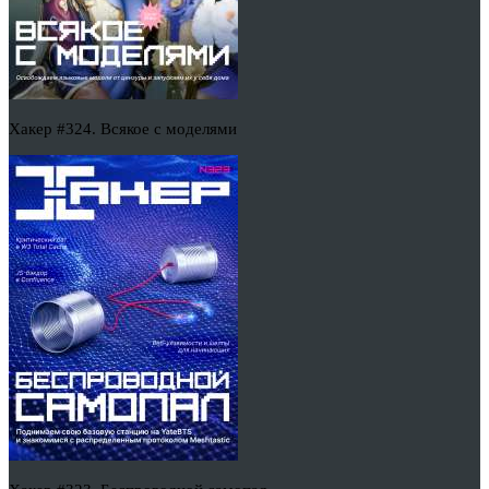
Хакер #324. Всякое с моделями