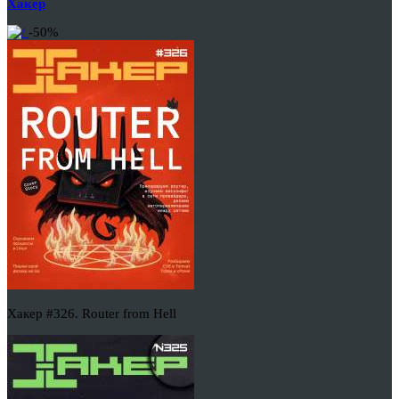
Хакер
-50%
Хакер #326. Router from Hell