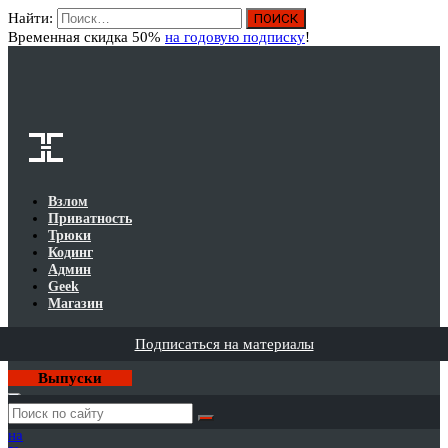
Найти:
Вход
Временная скидка 50%
на годовую подписку
!
Взлом
Приватность
Трюки
Кодинг
Админ
Geek
Магазин
Подписаться на материалы
Выпуски
Годовая
подписка
на