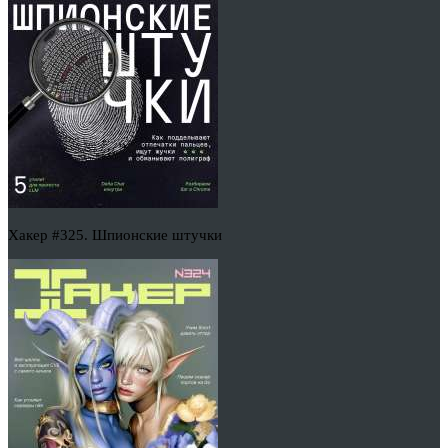
Хакер #325. Шпионские штучки