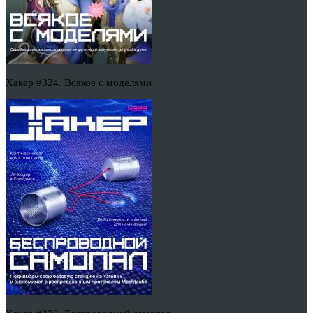
Хакер #324. Всякое с моделями