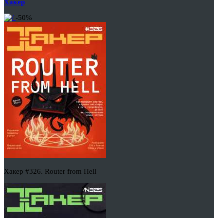
Хакер
-50%
Хакер #326. Router from Hell