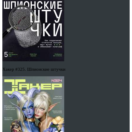
Хакер #325. Шпионские штучки