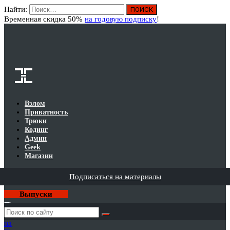
Найти:
Вход
Временная скидка 50%
на годовую подписку
!
Взлом
Приватность
Трюки
Кодинг
Админ
Geek
Магазин
Подписаться на материалы
Выпуски
Годовая
подписка
на