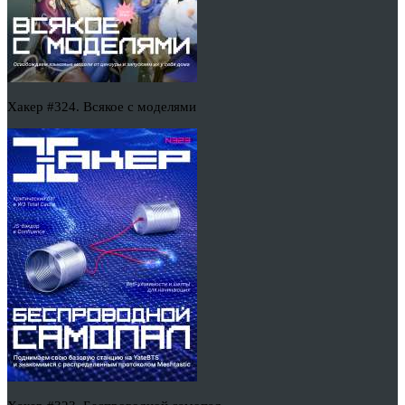
Хакер #324. Всякое с моделями