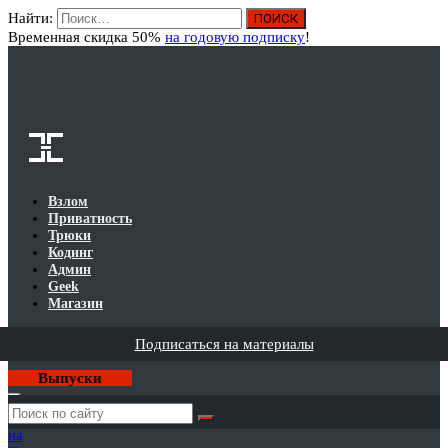
Найти:
Вход
Временная скидка 50%
на годовую подписку
!
Взлом
Приватность
Трюки
Кодинг
Админ
Geek
Магазин
Подписаться на материалы
Выпуски
Годовая
подписка
на