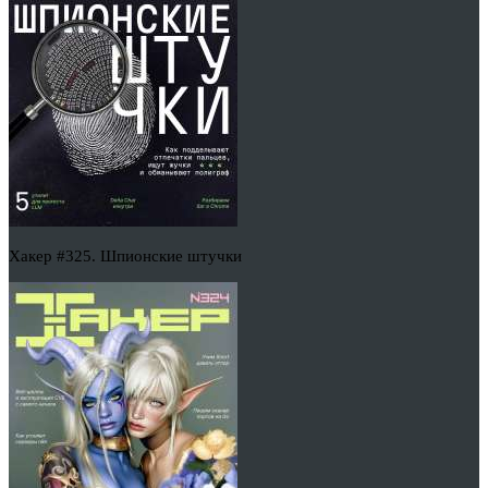
Хакер #325. Шпионские штучки