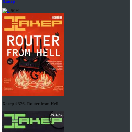
Хакер
-50%
Хакер #326. Router from Hell