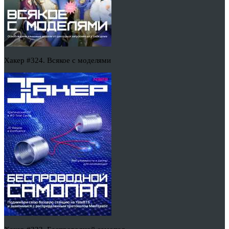
Хакер #324. Всякое с моделями