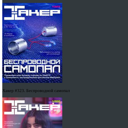
Хакер #323. Беспроводной самопал