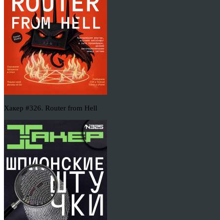
Хакер #326. Router from Hell