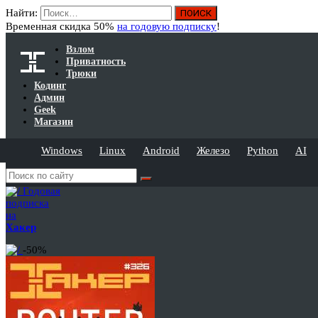
Найти:
Временная скидка 50%
на годовую подписку
!
Взлом
Приватность
Трюки
Кодинг
Админ
Geek
Магазин
Windows
Linux
Android
Железо
Python
AI
Годовая
подписка
на
Хакер
-50%