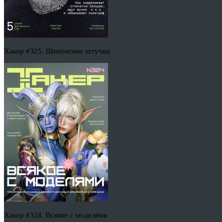
Хакер #325. Шпионские штучки
Хакер #324. Всякое с моделями