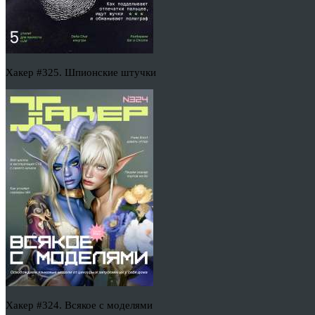
Хакер #325. Шпионские штучки
Хакер #324. Всякое с моделями