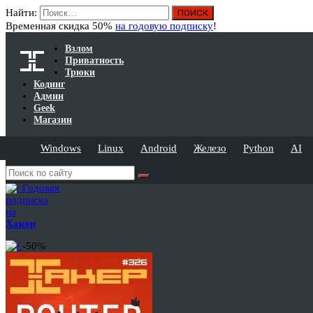
Найти:
Временная скидка 50%
на годовую подписку
!
Взлом
Приватность
Трюки
Кодинг
Админ
Geek
Магазин
Windows
Linux
Android
Железо
Python
AI
Годовая
подписка
на
Хакер
-50%