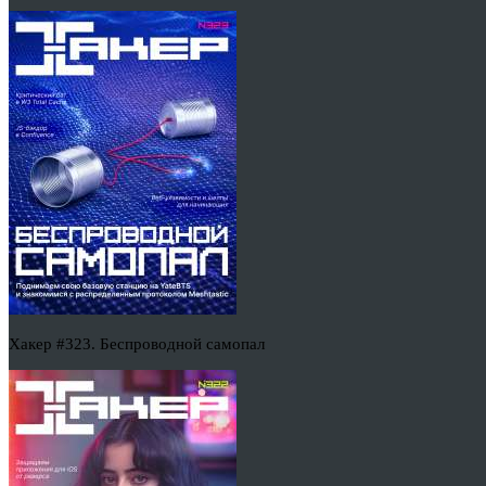
Хакер #323. Беспроводной самопал