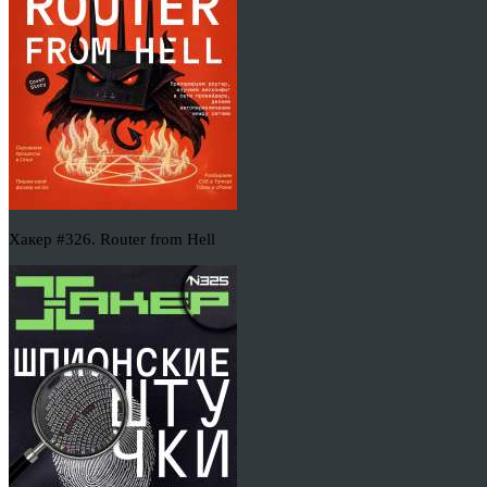
Хакер #326. Router from Hell