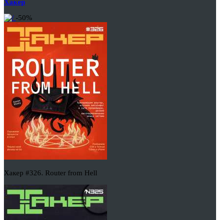
Хакер
-50%
Хакер #326. Router from Hell