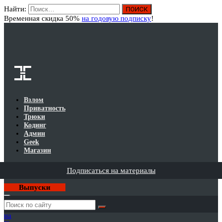
Найти:
Вход
Временная скидка 50%
на годовую подписку
!
Взлом
Приватность
Трюки
Кодинг
Админ
Geek
Магазин
Подписаться на материалы
Выпуски
Годовая
подписка
на