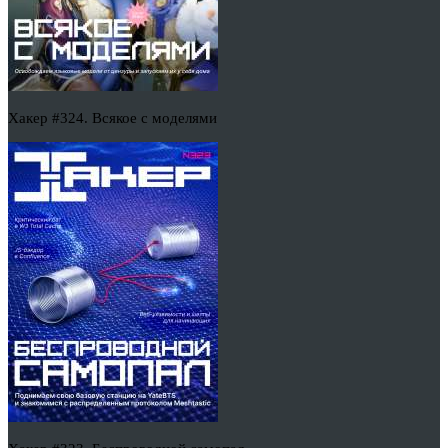
Хакер #324. Всякое с моделями