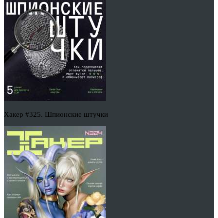
Хакер #325. Шпионские штучки