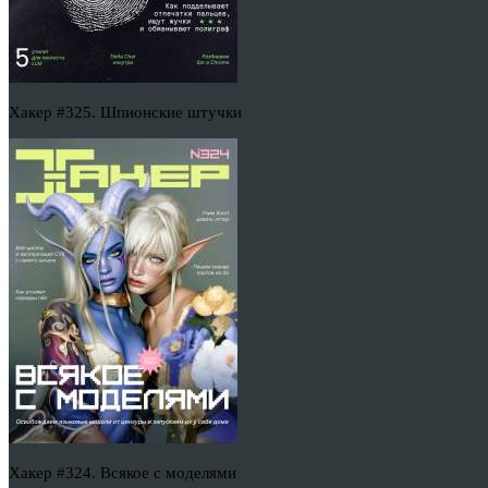
Хакер #325. Шпионские штучки
Хакер #324. Всякое с моделями