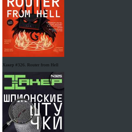
Хакер #326. Router from Hell