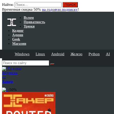
Найти:
Временная скидка 50%
на годовую подписку
!
Взлом
Приватность
Трюки
Кодинг
Админ
Geek
Магазин
Windows
Linux
Android
Железо
Python
AI
Годовая
подписка
на
Хакер
-50%