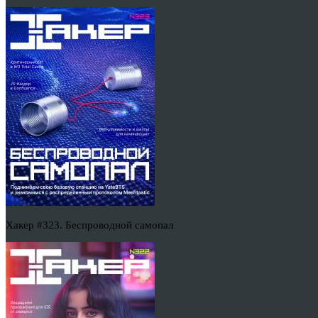
Хакер #323. Беспроводной самопал