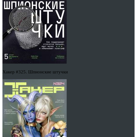
Хакер #325. Шпионские штучки