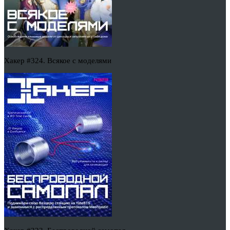
Хакер #324. Всякое с моделями