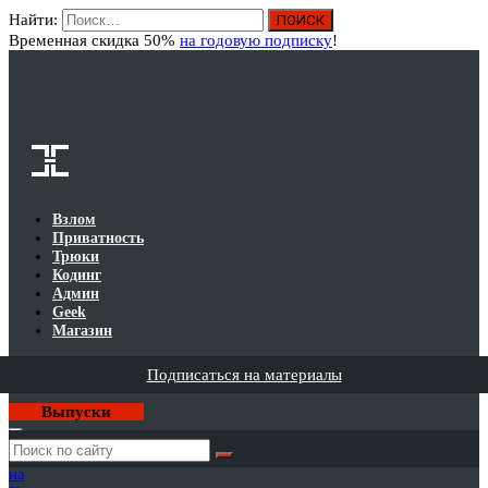
Найти:
Вход
Временная скидка 50%
на годовую подписку
!
Взлом
Приватность
Трюки
Кодинг
Админ
Geek
Магазин
Подписаться на материалы
Выпуски
Годовая
подписка
на