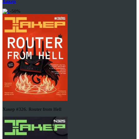
Хакер
-50%
Хакер #326. Router from Hell