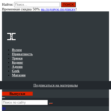
Найти:
Вход
Временная скидка 50%
на годовую подписку
!
Взлом
Приватность
Трюки
Кодинг
Админ
Geek
Магазин
Подписаться на материалы
Выпуски
Годовая
подписка
на