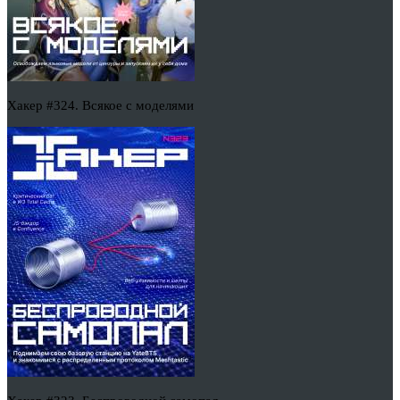
Хакер #324. Всякое с моделями