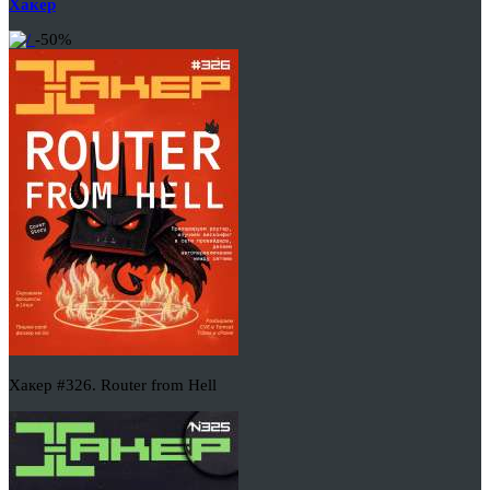
Хакер
-50%
Хакер #326. Router from Hell