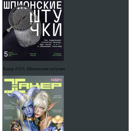
Хакер #325. Шпионские штучки