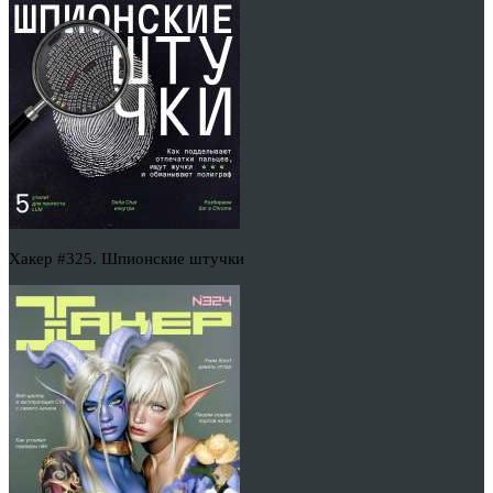
Хакер #325. Шпионские штучки