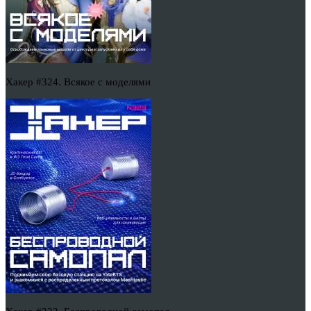
Хакер #324. Всякое с моделями