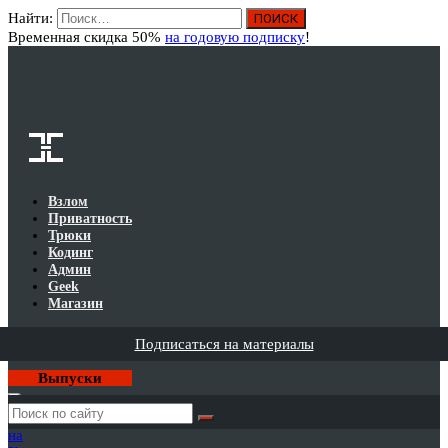
Найти:
Вход
Временная скидка 50%
на годовую подписку
!
Взлом
Приватность
Трюки
Кодинг
Админ
Geek
Магазин
Подписаться на материалы
Выпуски
Годовая
подписка
на