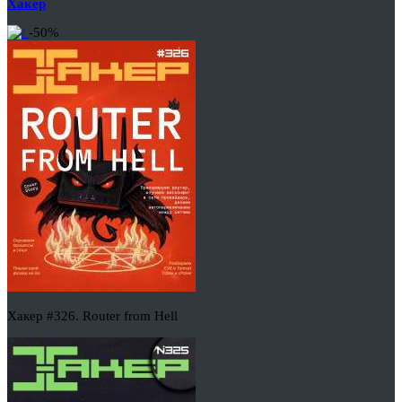
Хакер
-50%
Хакер #326. Router from Hell