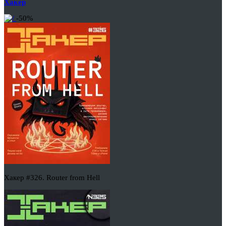
Хакер
-50%
Хакер #326. Router from Hell