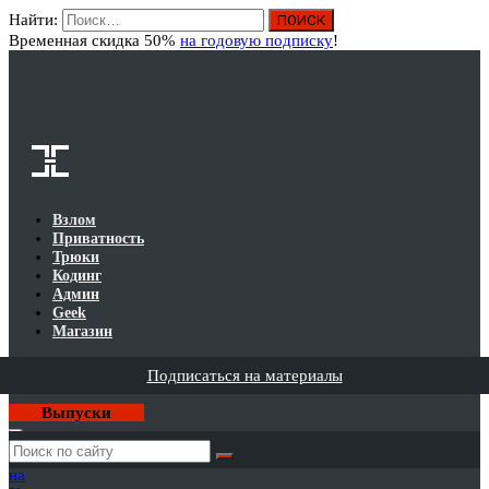
Найти:
Вход
Временная скидка 50%
на годовую подписку
!
Взлом
Приватность
Трюки
Кодинг
Админ
Geek
Магазин
Подписаться на материалы
Выпуски
Годовая
подписка
на