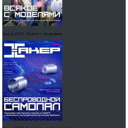
Хакер #324. Всякое с моделями