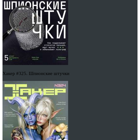
Хакер #325. Шпионские штучки