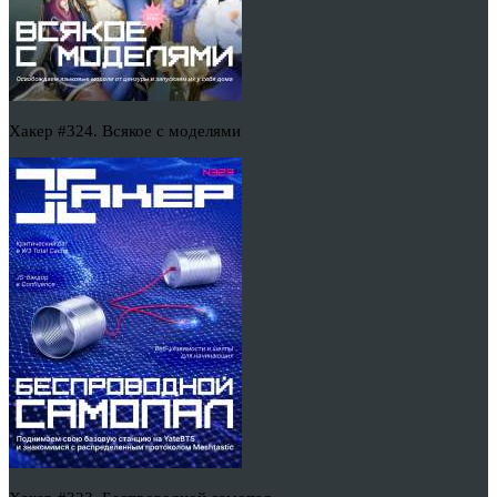
Хакер #324. Всякое с моделями