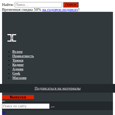
Найти:
Вход
Временная скидка 50%
на годовую подписку
!
Взлом
Приватность
Трюки
Кодинг
Админ
Geek
Магазин
Подписаться на материалы
Выпуски
Годовая
подписка
на