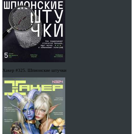
Хакер #325. Шпионские штучки