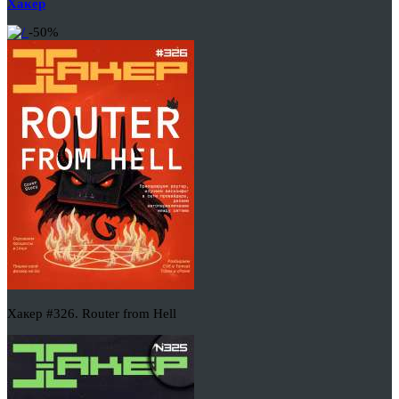
Хакер
-50%
Хакер #326. Router from Hell