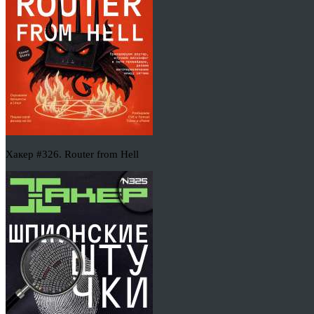
Хакер #326. Router from Hell