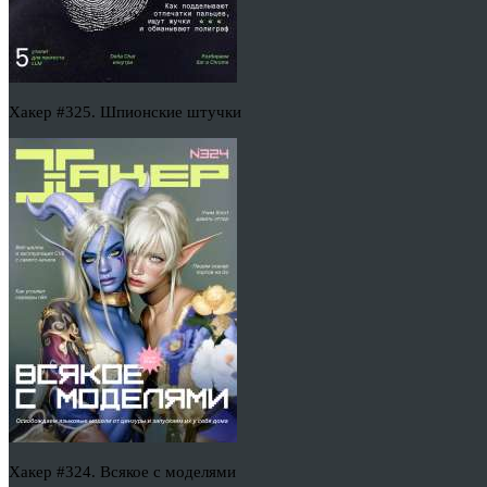
Хакер #325. Шпионские штучки
Хакер #324. Всякое с моделями