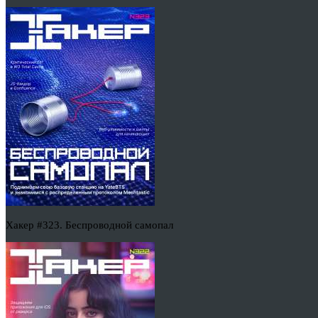
Хакер #323. Беспроводной самопал