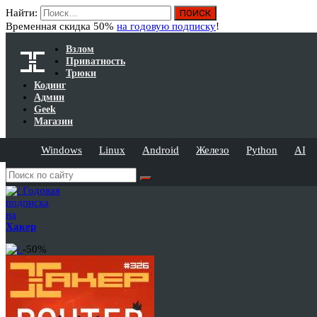
Найти:
Временная скидка 50%
на годовую подписку
!
Взлом
Приватность
Трюки
Кодинг
Админ
Geek
Магазин
Windows
Linux
Android
Железо
Python
AI
Годовая
подписка
на
Хакер
-50%