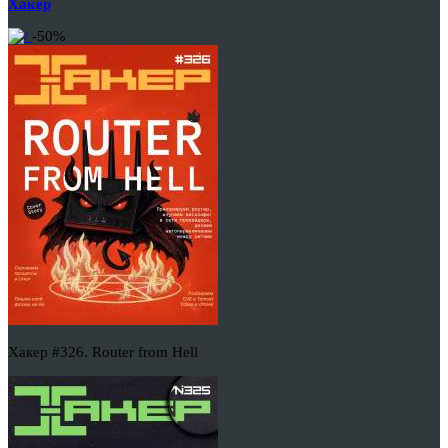
Хакер
-50%
Хакер #326. Router from Hell