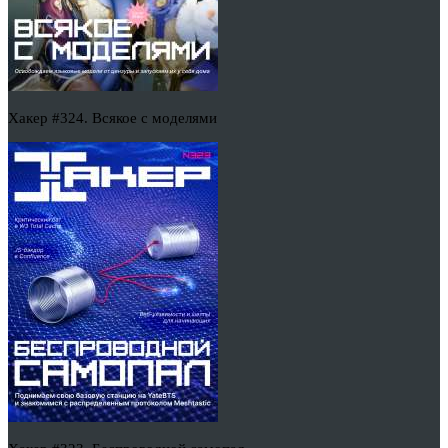
Хакер #324. Всякое с моделями