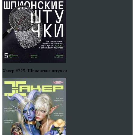
Хакер #325. Шпионские штучки