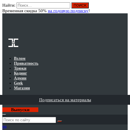
Найти:
Вход
Временная скидка 50%
на годовую подписку
!
Взлом
Приватность
Трюки
Кодинг
Админ
Geek
Магазин
Подписаться на материалы
Выпуски
Годовая
подписка
на