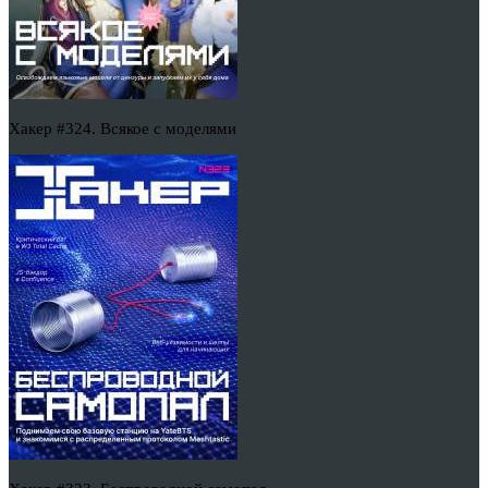
Хакер #324. Всякое с моделями