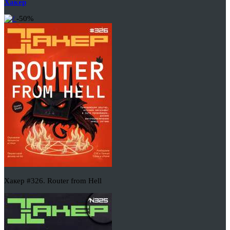
Хакер
-50%
Хакер #326. Router from Hell