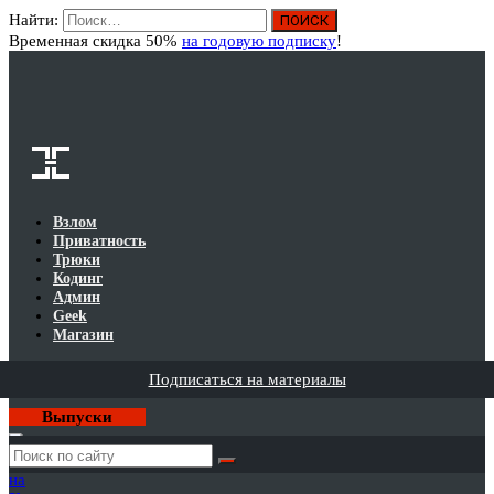
Найти:
Вход
Временная скидка 50%
на годовую подписку
!
Взлом
Приватность
Трюки
Кодинг
Админ
Geek
Магазин
Подписаться на материалы
Выпуски
Годовая
подписка
на