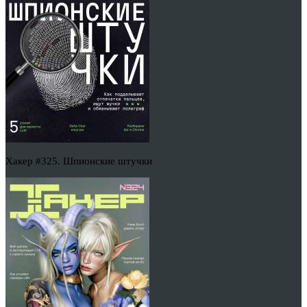
Хакер #325. Шпионские штучки