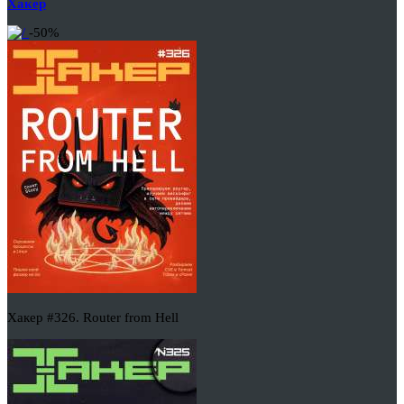
Хакер
-50%
Хакер #326. Router from Hell