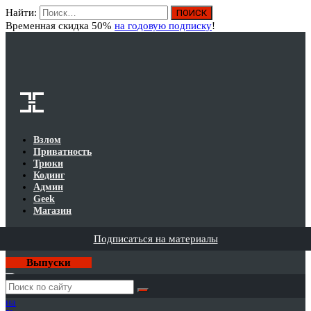
Найти:
Вход
Временная скидка 50%
на годовую подписку
!
Взлом
Приватность
Трюки
Кодинг
Админ
Geek
Магазин
Подписаться на материалы
Выпуски
Годовая
подписка
на