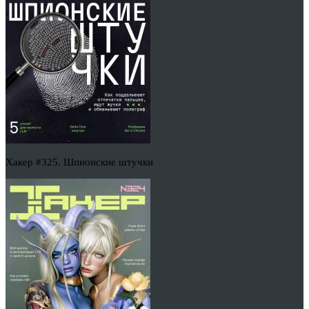
Хакер #325. Шпионские штучки