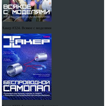
Хакер #324. Всякое с моделями