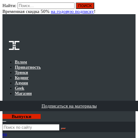
Найти:
Вход
Временная скидка 50%
на годовую подписку
!
Взлом
Приватность
Трюки
Кодинг
Админ
Geek
Магазин
Подписаться на материалы
Выпуски
Годовая
подписка
на