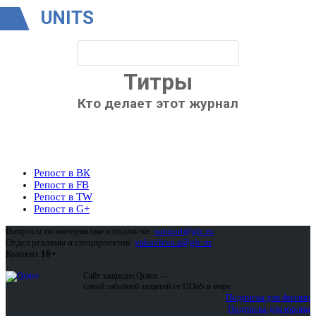
UNITS
Титры
Кто делает этот журнал
Репост в ВК
Репост в FB
Репост в TW
Репост в G+
Вопросы по материалам и подписке:
support@glc.ru
Отдел рекламы и спецпроектов:
yakovleva.a@glc.ru
Контент
18+
Сайт защищен Qrator —
самой забойной защитой от DDoS в мире
Подписка для физлиц
Подписка для юрлиц