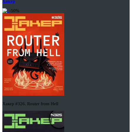
Хакер
-50%
Хакер #326. Router from Hell