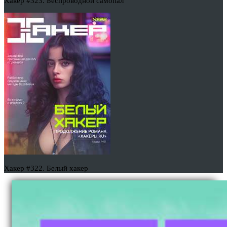
Хакер #323. Беспроводной самопал
Хакер #322. Белый хакер