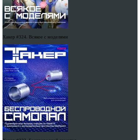
Хакер #324. Всякое с моделями