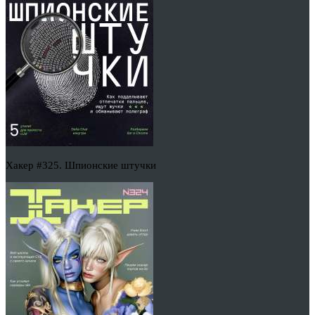
Хакер #325. Шпионские штучки