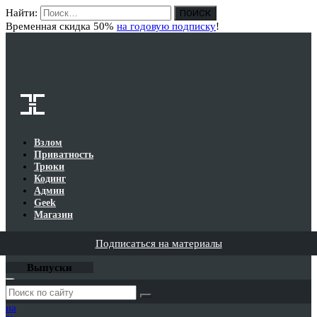
Найти:
Вход
Временная скидка 50%
на годовую подписку
!
Взлом
Приватность
Трюки
Кодинг
Админ
Geek
Магазин
Подписаться на материалы
Выпуски
Годовая
подписка
на