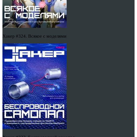
Хакер #324. Всякое с моделями