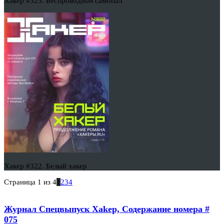
Хакер #323. Беспроводной самопал
Хакер #322. Белый хакер
Страница 1 из 4
1
2
3
4
Журнал Спецвыпуск Xakep, Содержание номера #
075