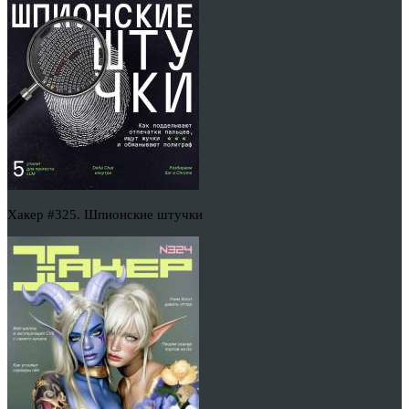
Хакер #325. Шпионские штучки