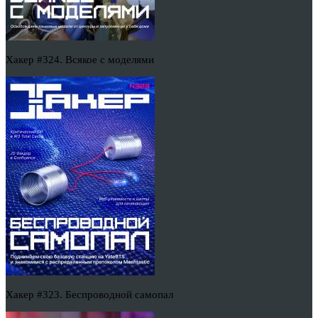
Хакер #324. Всякое с моделями
Хакер #323. Беспроводной самопал