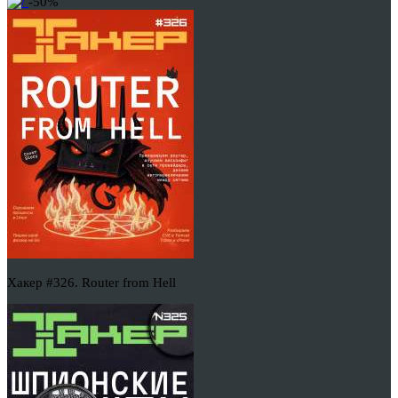
-50%
Хакер #326. Router from Hell