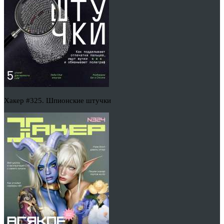
Хакер #325. Шпионские штучки