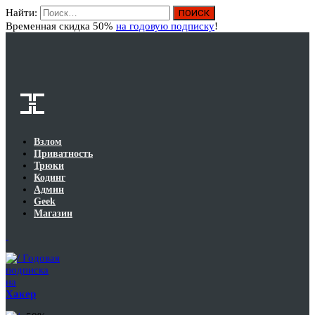
Найти:
Вход
Временная скидка 50%
на годовую подписку
!
Взлом
Приватность
Трюки
Кодинг
Админ
Geek
Магазин
Годовая
подписка
на
Хакер